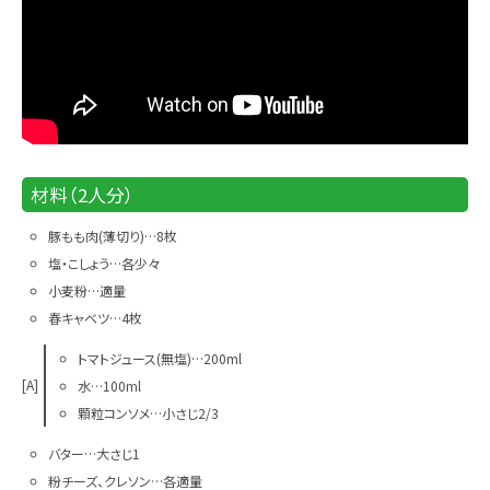
材料（2人分）
豚もも肉(薄切り)…8枚
塩・こしょう…各少々
小麦粉…適量
春キャベツ…4枚
トマトジュース(無塩)…200ml
[A]
水…100ml
顆粒コンソメ…小さじ2/3
バター…大さじ1
粉チーズ、クレソン…各適量