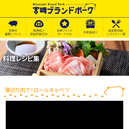
宮崎の
銘柄紹介
宮崎ブランド
指定販売店・
生産者紹介
養豚について
官能評価QDA
ポークとは
レストラン一覧
料理レシピ集
薄切り肉で！ロールキャベツ