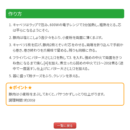
作り方
キャベツはラップで包み、600Wの電子レンジで3分加熱し、粗熱をとる。芯
は平らになるようにそぐ。
豚肉は塩とこしょう各少々をふり、小麦粉を両面に薄くまぶす。
キャベツ1枚を広げ、豚肉2枚とそいだ芯をのせる。両端を折り込んで手前か
ら巻き、巻き終わりを爪楊枝で留める。残りも同様に作る。
フライパンにバター大さじ1/2を熱して3. を入れ、強めの中火で両面をきつ
ね色になるまで焼く。[A]を加え、煮立ったら弱めの中火で15～20分煮る（途
中で一度返す）。仕上げにバター大さじ1/2を加える。
器に盛って粉チーズをふり、クレソンを添える。
★ポイント★
豚肉は小麦粉をまぶしておくと、パサつかずしっとり仕上がります。
調理時間：約30分
一覧に戻る