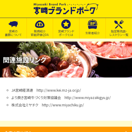
宮崎の
銘柄紹介
宮崎ブランド
指定販売店・
生産者紹介
養豚について
官能評価QDA
ポークとは
レストラン一覧
関連施設リンク
JA宮崎経済連
http://www.kei.mz-ja.or.jp/
より良き宮崎牛づくり対策協議会
http://www.miyazakigyu.jp/
株式会社ミヤチク
http://www.miyachiku.jp/