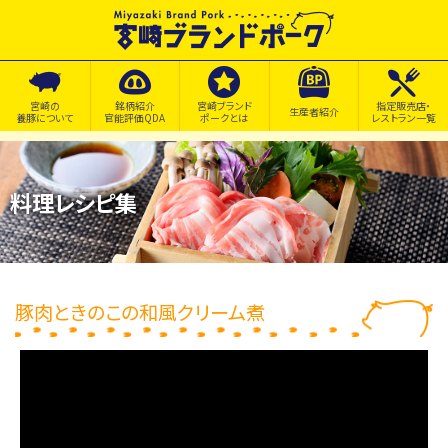
宮崎の
銘柄紹介
宮崎ブランド
指定販売店・
生産者紹介
養豚について
官能評価QDA
ポークとは
レストラン一覧
料理レシピ集
豚肉ときのこの和風クリーム煮