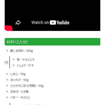
材料（2人分）
豚こま切れ…200g
塩…小さじ1/3
[A]
こしょう…少々
しめじ…50g
まいたけ…50g
ささがきごぼう(市販)…50g
玉ねぎ…1/8個
バター…大さじ1