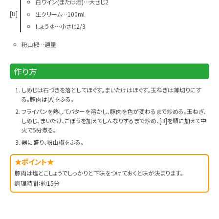
白ワイン(または酒)…大さじ2
[B]
生クリーム…100ml
しょうゆ…小さじ2/3
粉山椒…適量
作り方
しめじは石づきを落としてほぐす。まいたけはほぐす。玉ねぎは薄切りにす
る。豚肉は[A]をふる。
フライパンを熱してバターを溶かし、豚肉を色が変わるまで炒める。玉ねぎ、
しめじ、まいたけ、ごぼうを加えてしんなりするまで炒め、[B]を順に加えて中
火で5分煮る。
器に盛り、粉山椒をふる。
★ポイント★
豚肉は塩とこしょうでしっかりと下味をつけておくと味が決まります。
調理時間：約15分