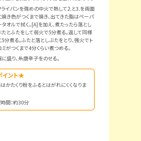
フライパンを強めの中火で熱して2.と3.を両面
に焼き色がつくまで焼き、出てきた脂はペーパ
ータオルで拭く。[A]を加え、煮たったら落とし
ぶたとふたをして弱火で5分煮る。返して同様
に5分煮る。ふたと落としぶたをとり、強火でト
ロミがつくまで4分くらい煮つめる。
器に盛り、糸唐辛子をのせる。
ポイント★
はかたくり粉をふるとはがれにくくなりま
時間：約30分