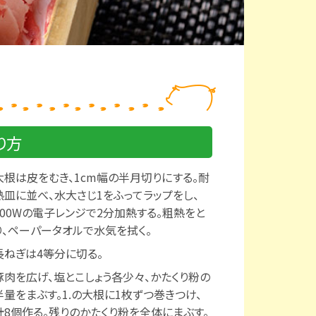
り方
大根は皮をむき、1cm幅の半月切りにする。耐
熱皿に並べ、水大さじ1をふってラップをし、
600Wの電子レンジで2分加熱する。粗熱をと
り、ペーパータオルで水気を拭く。
長ねぎは4等分に切る。
豚肉を広げ、塩とこしょう各少々、かたくり粉の
半量をまぶす。1.の大根に1枚ずつ巻きつけ、
計8個作る。残りのかたくり粉を全体にまぶす。