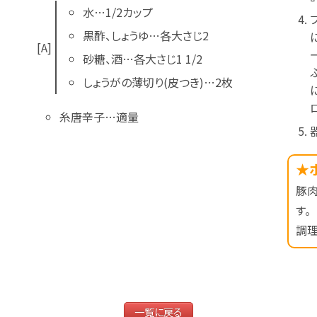
水…1/2カップ
黒酢、しょうゆ…各大さじ2
[A]
砂糖、酒…各大さじ1 1/2
しょうがの薄切り(皮つき)…2枚
糸唐辛子…適量
★
豚肉
す。
調理
一覧に戻る