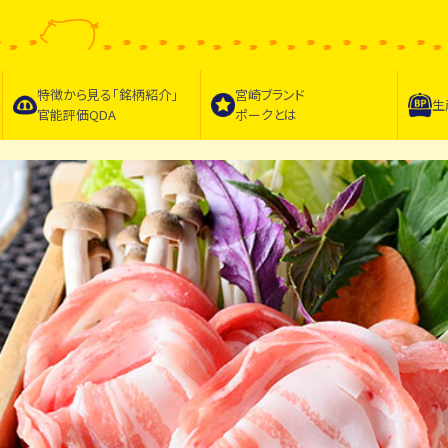
特徴から見る｢
銘柄紹介
｣
宮崎ブランド
生
官能評価QDA
ポークとは