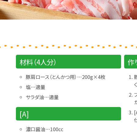
材料（4人分）
作
豚肩ロース（とんかつ用）…200g×4枚
く
塩…適量
サラダ油…適量
[A]
濃口醤油…100cc