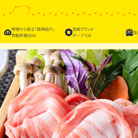
特徴から見る｢
銘柄紹介
｣
宮崎ブランド
生
官能評価QDA
ポークとは