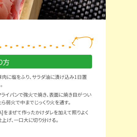
り方
豚肉に塩をふり、サラダ油に漬け込み1日置
。
フライパンで強火で焼き、表面に焼き目がつい
たら弱火で中までじっくり火を通す。
[A]をまぜて作ったかけダレを加えて照りよく
仕上げ、一口大に切り分ける。