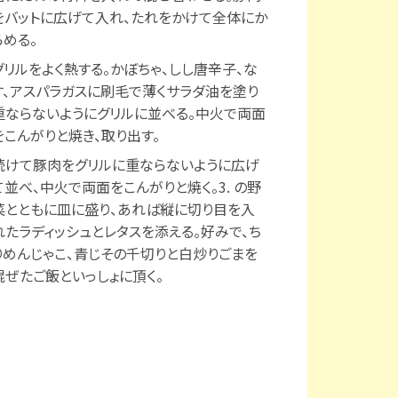
をバットに広げて入れ、たれをかけて全体にか
らめる。
グリルをよく熱する。かぼちゃ、しし唐辛子、な
す、アスパラガスに刷毛で薄くサラダ油を塗り
重ならないようにグリルに並べる。中火で両面
をこんがりと焼き、取り出す。
続けて豚肉をグリルに重ならないように広げ
て並べ、中火で両面をこんがりと焼く。3. の野
菜とともに皿に盛り、あれば縦に切り目を入
れたラディッシュとレタスを添える。好みで、ち
りめんじゃこ、青じその千切りと白炒りごまを
混ぜたご飯といっしょに頂く。