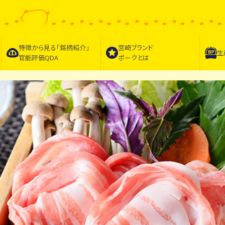
特徴から見る｢
銘柄紹介
｣
宮崎ブランド
生
官能評価QDA
ポークとは