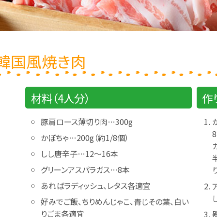
韓国風焼き肉
材料（4人分）
作
豚肩ロース薄切り肉…300g
かぼちゃ…200g（約1/8個）
しし唐辛子…12～16本
グリーンアスパラガス…8本
あればラディッシュ、レタス各適宜
好みでご飯、ちりめんじゃこ、青じその葉、白い
りごま各適宜