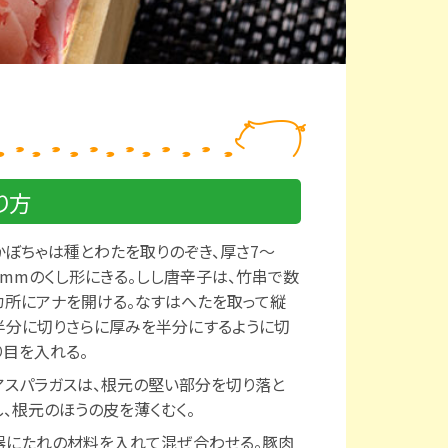
り方
かぼちゃは種とわたを取りのぞき、厚さ7～
8mmのくし形にきる。しし唐辛子は、竹串で数
カ所にアナを開ける。なすはへたを取って縦
半分に切りさらに厚みを半分にするように切
り目を入れる。
アスパラガスは、根元の堅い部分を切り落と
し、根元のほうの皮を薄くむく。
器にたれの材料を入れて混ぜ合わせる。豚肉