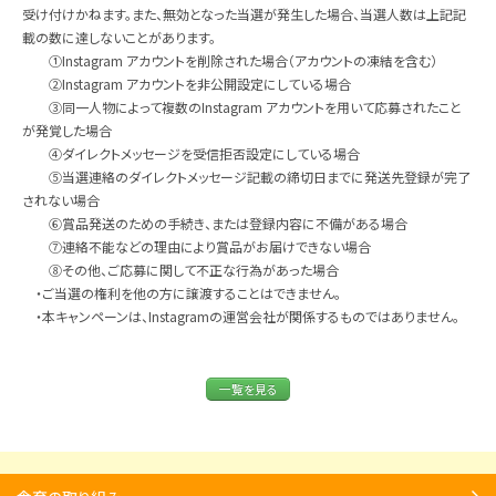
受け付けかねます。また、無効となった当選が発⽣した場合、当選⼈数は上記記
載の数に達しないことがあります。
①Instagram アカウントを削除された場合（アカウントの凍結を含む）
②Instagram アカウントを⾮公開設定にしている場合
③同⼀⼈物によって複数のInstagram アカウントを⽤いて応募されたこと
が発覚した場合
④ダイレクトメッセージを受信拒否設定にしている場合
⑤当選連絡のダイレクトメッセージ記載の締切⽇までに発送先登録が完了
されない場合
⑥賞品発送のための⼿続き、または登録内容に不備がある場合
⑦連絡不能などの理由により賞品がお届けできない場合
⑧その他、ご応募に関して不正な⾏為があった場合
・ご当選の権利を他の⽅に譲渡することはできません。
・本キャンペーンは、Instagramの運営会社が関係するものではありません。
一覧を見る