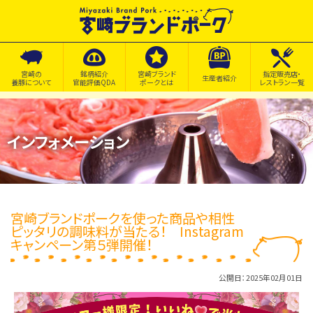
宮崎の
銘柄紹介
宮崎ブランド
指定販売店・
生産者紹介
養豚について
官能評価QDA
ポークとは
レストラン一覧
インフォメーション
宮崎ブランドポークを使った商品や相性
ピッタリの調味料が当たる！ Instagram
キャンペーン第５弾開催！
公開日：2025年02月01日