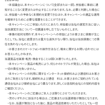
・本協議会は、本キャンペーンについて(全部または⼀部)、参加者に事前に通
知することなく変更または中⽌することがあります。なお、必要と判断した場合に
は、参加者への予告なく本規約を変更できるほか、本キャンペーンの適正な運⽤
を確保するために必要な措置をとることができます。
・本キャンペーンにご参加いただくにあたり、参加者は当社の運営⽅法に従い、
当該運営⽅法について⼀切異議を申し⽴てないものとします。
・事情の如何を問わず、本キャンペーンへの参加によりお客さまに損害が⽣じ
たとしても、当社に故意または重⼤な過失がない限り、当社は当該損害につき責
任を負わないものとします。
・お客さまのスマートフォンの操作⽅法など、端末に関するお問い合わせには
お答えいたしかねます。
当選賞品を譲渡・転売・換⾦することは固くお断りいたします。
・本キャンペーン賞品の転売により、何らかのトラブルが発⽣した場合、当社は
⼀切の責任を負いません。
・本キャンペーンの利⽤に関するインターネット接続料および通信料はお客さ
まのご負担となります。接続料および通信 料は、お客さまのご契約されている
通信会社および接続会社により異なります。詳しくは各契約会社との契約内容を
ご確認ください。
・本キャンペーンのご応募はご本⼈さま限りとさせていただきます。
・次のいずれかに該当する場合は、ご応募または当選資格が無効となります。
・なお、当選が無効となった後に、賞品の発送依頼をいただいたとしても⼀切