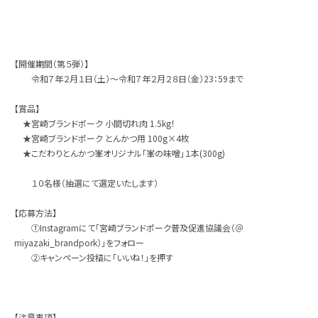
【開催期間（第５弾）】
令和７年２月１日（土）～令和７年２月２８日（金）23：59まで
【賞品】
★宮崎ブランドポーク 小間切れ肉 1.5kg！
★宮崎ブランドポーク とんかつ用 100g×4枚
★こだわりとんかつ峯オリジナル「峯の味噌」１本(300g)
１０名様（抽選にて選定いたします）
【応募方法】
①Instagramにて「宮崎ブランドポーク普及促進協議会（＠
miyazaki_brandpork）」をフォロー
②キャンペーン投稿に「いいね！」を押す
【注意事項】