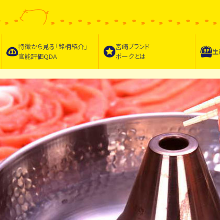
特徴から見る｢
銘柄紹介
｣
宮崎ブランド
生
官能評価QDA
ポークとは