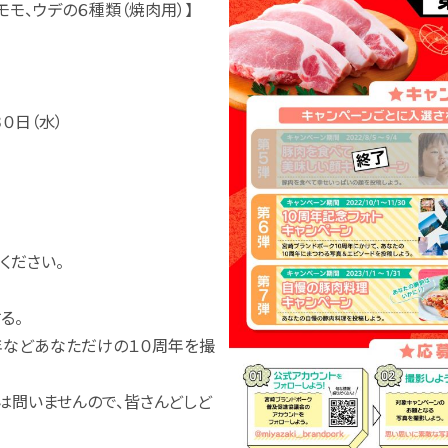
モモ、ウデの６種類（焼肉用）】
０日（水）
てください。
る。
年などあなただけの１０周年を撮
は問いませんので、皆さんどしど