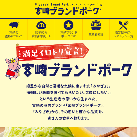
宮崎の
銘柄紹介
宮崎ブランド
指定販売店・
生産者紹介
養豚について
官能評価QDA
ポークとは
レストラン一覧
緑豊かな自然と温暖な気候に恵まれた「みやざき」。
「美味しい豚肉を食べてもらいたい。笑顔にしたい。」
という生産者の思いから生まれた、
宮崎の豚肉ブランド「宮崎ブランドポーク」。
「みやざき」から、その思いと確かな品質を、
皆さんの食卓へ贈ります。