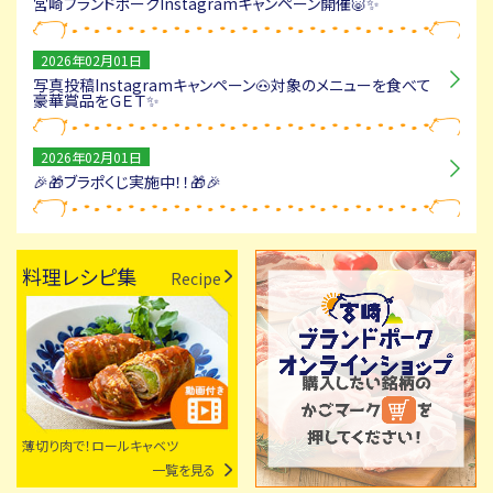
宮崎ブランドポークInstagramキャンペーン開催🐷✨
2026年02月01日
写真投稿Instagramキャンペーン🐽対象のメニューを食べて
豪華賞品をＧＥＴ✨
2026年02月01日
🎉🎁ブラポくじ実施中！！🎁🎉
料理レシピ集
Recipe
薄切り肉で！ロールキャベツ
一覧を見る